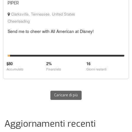
PIPER
Clarksville, Tennessee, United States
Cheerleading
Send me to cheer with All American at Disney!
$80
2%
16
Accumulato
Finanziato
Giorni restanti
Caricare di più
Aggiornamenti recenti