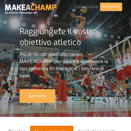
Iscriversi
Connessione
Raggiungete il vostro
obiettivo atletico
Più di 10.000 atleti utilizzano
MAKEACHAMP per creare e accrescere la
loro presenza on-line quindi i loro fans di
base.
Iscriversi