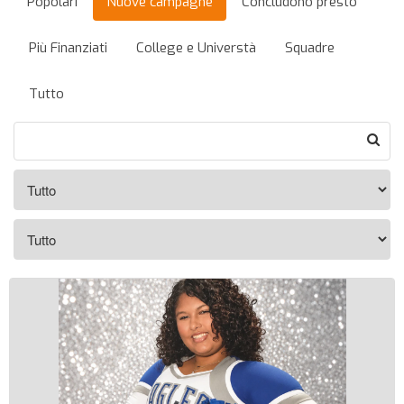
Popolari
Nuove campagne
Concludono presto
Più Finanziati
College e Universtà
Squadre
Tutto