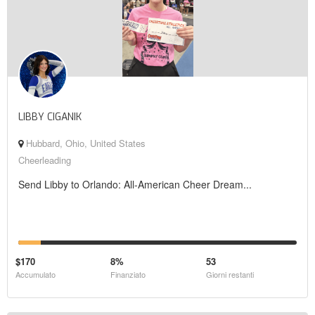
LIBBY CIGANIK
Hubbard, Ohio, United States
Cheerleading
Send Libby to Orlando: All-American Cheer Dream...
$170
8%
53
Accumulato
Finanziato
Giorni restanti