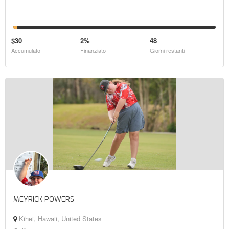
$30
2%
48
Accumulato
Finanziato
Giorni restanti
MEYRICK POWERS
Kihei, Hawaii, United States