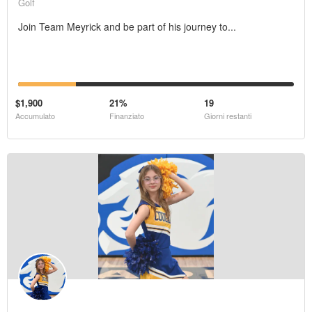
Golf
Join Team Meyrick and be part of his journey to...
$1,900
21%
19
Accumulato
Finanziato
Giorni restanti