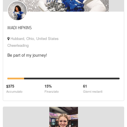
MADI HIPKINS
Hubbard, Ohio, United States
Cheerleading
Be part of my journey!
$375
15%
61
Accumulato
Finanziato
Giorni restanti