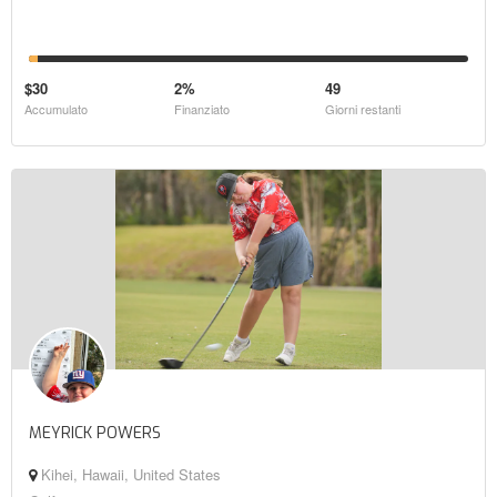
$30
2%
49
Accumulato
Finanziato
Giorni restanti
MEYRICK POWERS
Kihei, Hawaii, United States