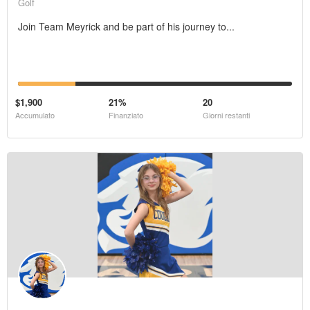
Golf
Join Team Meyrick and be part of his journey to...
$1,900
21%
20
Accumulato
Finanziato
Giorni restanti