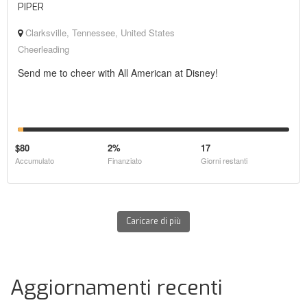
PIPER
Clarksville, Tennessee, United States
Cheerleading
Send me to cheer with All American at Disney!
$80
2%
17
Accumulato
Finanziato
Giorni restanti
Caricare di più
Aggiornamenti recenti