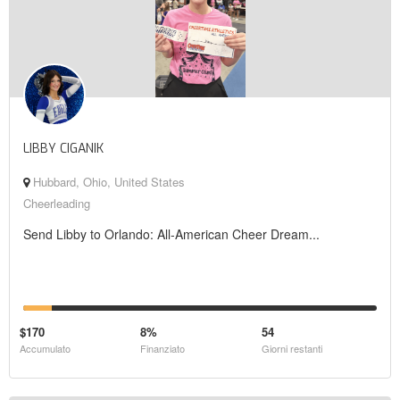
LIBBY CIGANIK
Hubbard, Ohio, United States
Cheerleading
Send Libby to Orlando: All-American Cheer Dream...
$170
8%
54
Accumulato
Finanziato
Giorni restanti