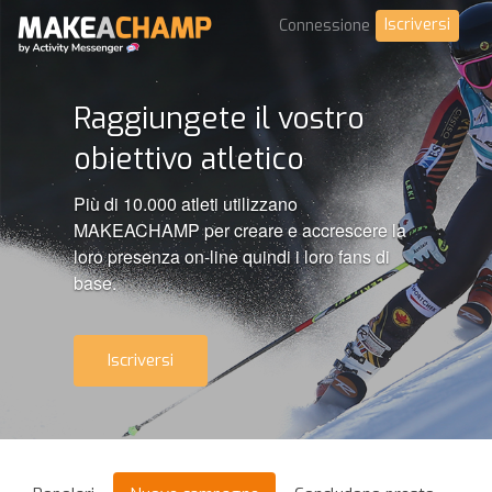
Iscriversi
Connessione
Raggiungete il vostro
obiettivo atletico
Più di 10.000 atleti utilizzano
MAKEACHAMP per creare e accrescere la
loro presenza on-line quindi i loro fans di
base.
Iscriversi