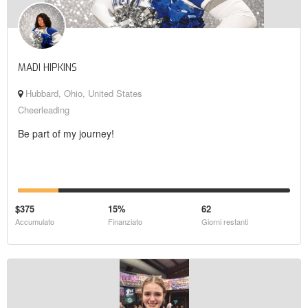
MADI HIPKINS
Hubbard, Ohio, United States
Cheerleading
Be part of my journey!
$375
15%
62
Accumulato
Finanziato
Giorni restanti