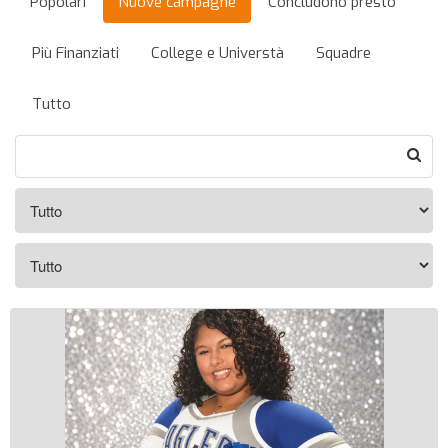
Popolari
Nuove campagne
Concludono presto
Più Finanziati
College e Universtà
Squadre
Tutto