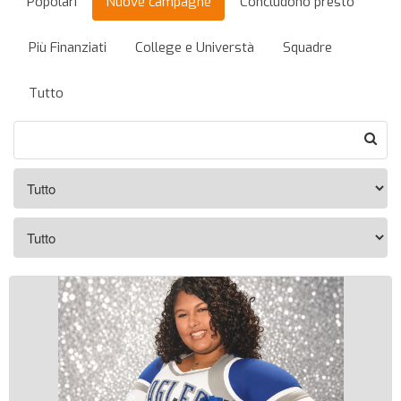
Popolari
Nuove campagne
Concludono presto
Più Finanziati
College e Universtà
Squadre
Tutto