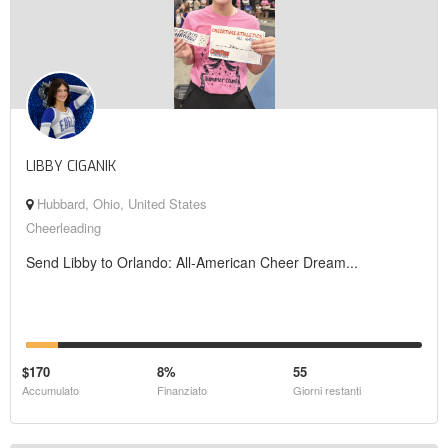
LIBBY CIGANIK
Hubbard, Ohio, United States
Cheerleading
Send Libby to Orlando: All-American Cheer Dream...
$170
8%
55
Accumulato
Finanziato
Giorni restanti