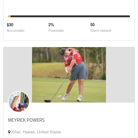
$30
2%
50
Accumulato
Finanziato
Giorni restanti
MEYRICK POWERS
Kihei, Hawaii, United States