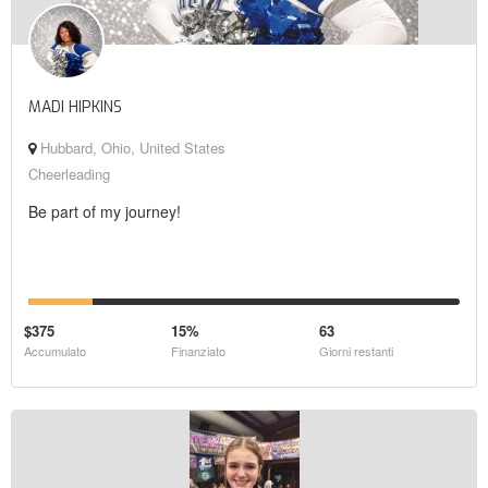
MADI HIPKINS
Hubbard, Ohio, United States
Cheerleading
Be part of my journey!
$375
15%
63
Accumulato
Finanziato
Giorni restanti