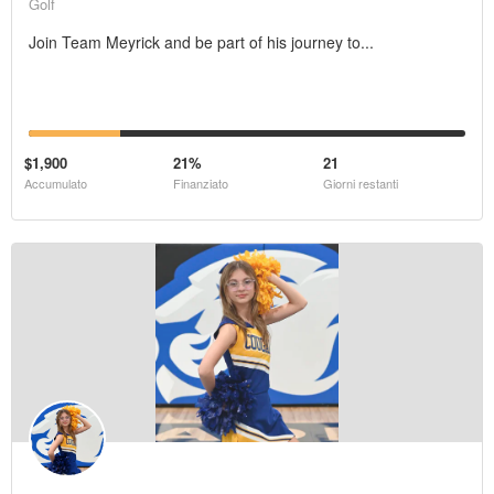
Golf
Join Team Meyrick and be part of his journey to...
$1,900
21%
21
Accumulato
Finanziato
Giorni restanti