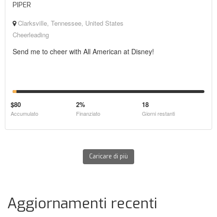
PIPER
Clarksville, Tennessee, United States
Cheerleading
Send me to cheer with All American at Disney!
$80
2%
18
Accumulato
Finanziato
Giorni restanti
Caricare di più
Aggiornamenti recenti