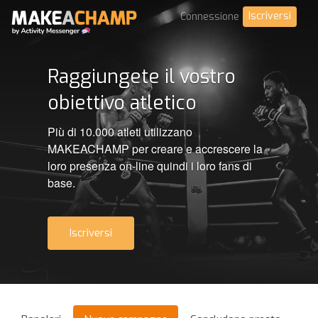
Iscriversi
Connessione
Raggiungete il vostro
obiettivo atletico
Più di 10.000 atleti utilizzano
MAKEACHAMP per creare e accrescere la
loro presenza on-line quindi i loro fans di
base.
Iscriversi