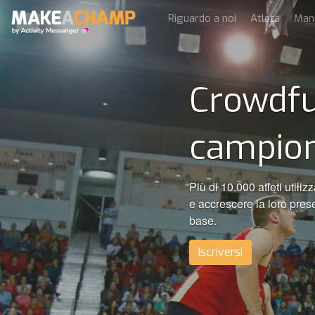
Riguardo a noi
Atleta
Man
Crowdfu
campion
Più di 10.000 atleti ut
e accrescere la loro prese
base.
Iscriversi