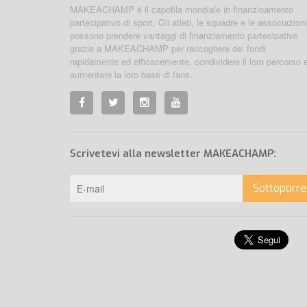
MAKEACHAMP è il capofila mondiale in finanzioamento
partecipativo di sport. Gli atleti, le squadre e le associazioni
possono prendere vantaggi di finanziamento partecipativo
grazie a MAKEACHAMP per raccogliere dei fondi
rapidamente ed efficacemente, condividere il loro percorso 
aumentare la loro base di fans.
Scrivetevi alla newsletter MAKEACHAMP:
Sottoporre