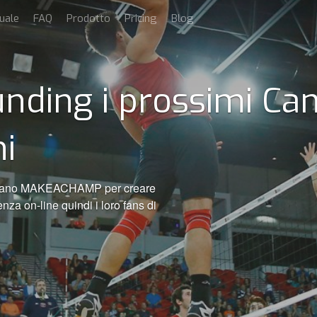
uale
FAQ
Prodotto
Pricing
Blog
nding i prossimi Ca
i
ilizzano MAKEACHAMP per creare
nza on-line quindi i loro fans di