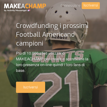
Iscriversi
Connessione
Crowdfunding i prossimi
Football Americano
campioni
Più di 10.000 atleti utilizzano
MAKEACHAMP per creare e accrescere la
loro presenza on-line quindi i loro fans di
base.
Iscriversi