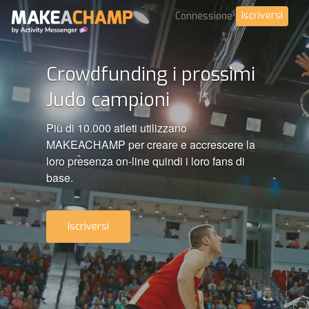
Iscriversi
Connessione
Crowdfunding i prossimi
Judo campioni
Più di 10.000 atleti utilizzano
MAKEACHAMP per creare e accrescere la
loro presenza on-line quindi i loro fans di
base.
Iscriversi