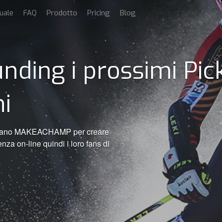
uale
FAQ
Prodotto
Pricing
Blog
nding i prossimi Pic
i
ilizzano MAKEACHAMP per creare
nza on-line quindi i loro fans di