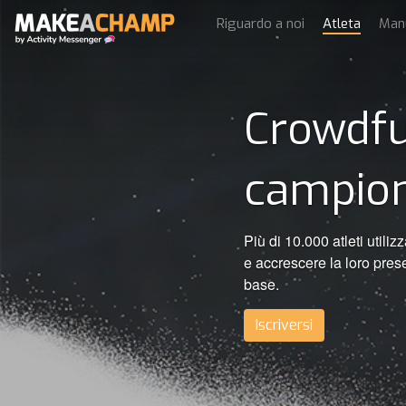
Riguardo a noi
Atleta
Man
Crowdfu
campion
Più di 10.000 atleti ut
e accrescere la loro prese
base.
Iscriversi