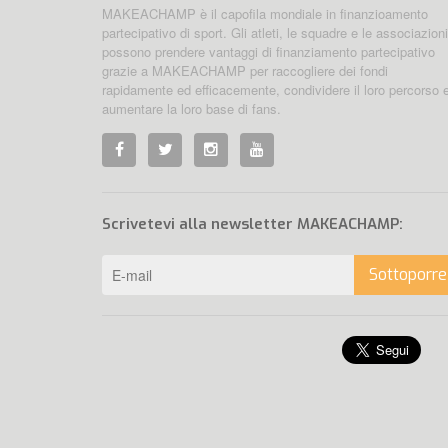
MAKEACHAMP è il capofila mondiale in finanzioamento
partecipativo di sport. Gli atleti, le squadre e le associazioni
possono prendere vantaggi di finanziamento partecipativo
grazie a MAKEACHAMP per raccogliere dei fondi
rapidamente ed efficacemente, condividere il loro percorso 
aumentare la loro base di fans.
Scrivetevi alla newsletter MAKEACHAMP:
Sottoporre