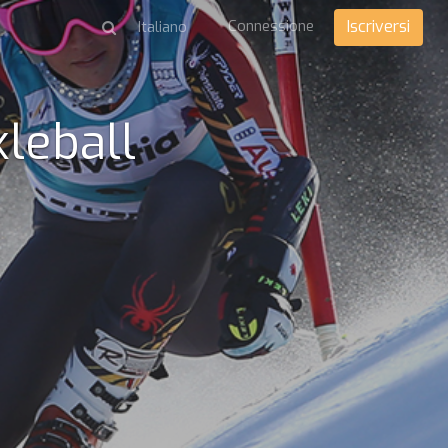
Connessione
Iscriversi
kleball