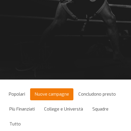
Popolari
Nuove campagne
Concludono presto
Più Finanziati
College e Universtà
Squadre
Tutto