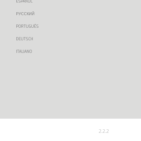
ESPAÑOL
РУССКИЙ
PORTUGUÊS
DEUTSCH
ITALIANO
2.2.2