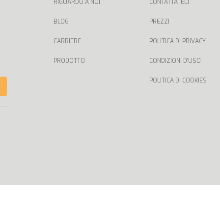
RIGUARDO A NOI
CONTATTATECI
BLOG
PREZZI
CARRIERE
POLITICA DI PRIVACY
PRODOTTO
CONDIZIONI D'USO
POLITICA DI COOKIES