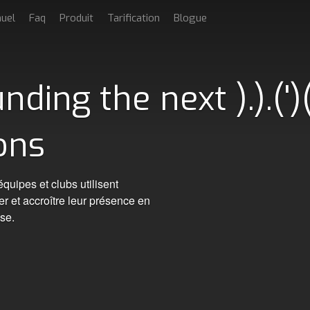
uel
Faq
Produit
Tarification
Blogue
ding the next ).).(')
ons
quipes et clubs utilisent
t accroître leur présence en
ase.