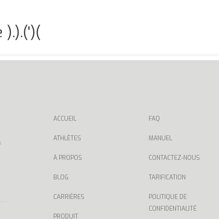
.).(')(
ACCUEIL
FAQ
ATHLÈTES
MANUEL
s
À PROPOS
CONTACTEZ-NOUS
BLOG
TARIFICATION
CARRIÈRES
POLITIQUE DE
CONFIDENTIALITÉ
PRODUIT