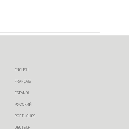
ENGLISH
FRANÇAIS
ESPAÑOL
РУССКИЙ
PORTUGUÊS
DEUTSCH