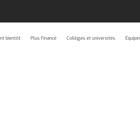
ant bientôt
Plus Financé
Collèges et universités
Équipe