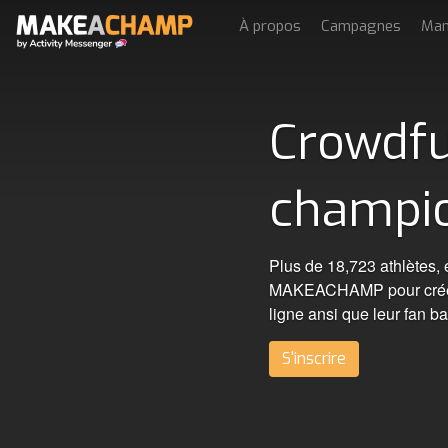
À propos
Campagnes
Man
Crowdfun
champi
Plus de 18,723 athlètes, é
MAKEACHAMP pour créer e
ligne ansi que leur fan b
S'inscrire