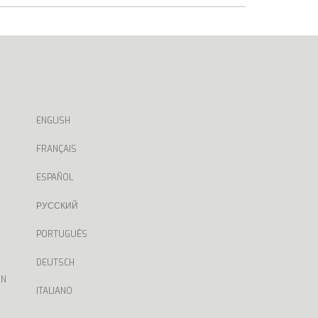
ENGLISH
FRANÇAIS
ESPAÑOL
РУССКИЙ
PORTUGUÊS
DEUTSCH
ON
ITALIANO