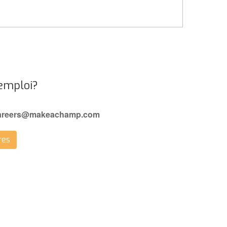
emploi?
areers@makeachamp.com
res