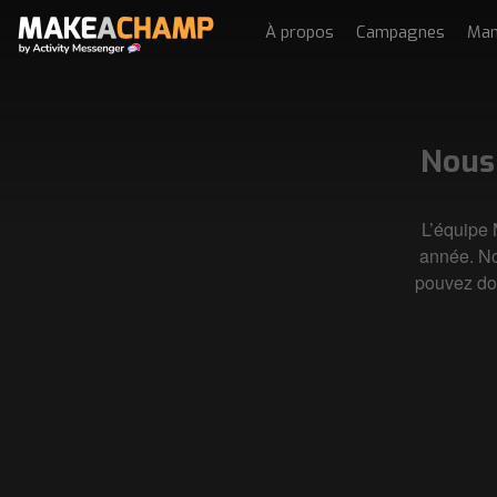
À propos
Campagnes
Man
Nous
L’équipe 
année. Not
pouvez do