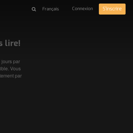
Connexion
S'inscrire
lire!
 jours par
sible. Vous
tement par