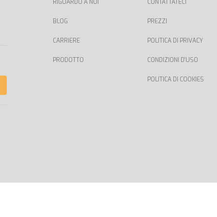
RIGUARDO A NOI
CONTATTATECI
BLOG
PREZZI
CARRIERE
POLITICA DI PRIVACY
PRODOTTO
CONDIZIONI D'USO
POLITICA DI COOKIES