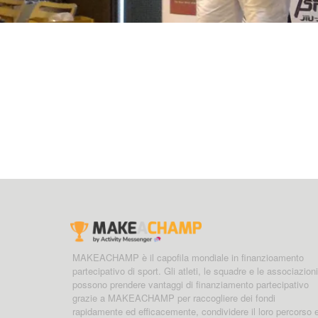
MAKEACHAMP è il capofila mondiale in finanzioamento
partecipativo di sport. Gli atleti, le squadre e le associazioni
possono prendere vantaggi di finanziamento partecipativo
grazie a MAKEACHAMP per raccogliere dei fondi
rapidamente ed efficacemente, condividere il loro percorso 