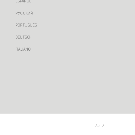
ESPAÑOL
РУССКИЙ
PORTUGUÊS
DEUTSCH
ITALIANO
2.2.2