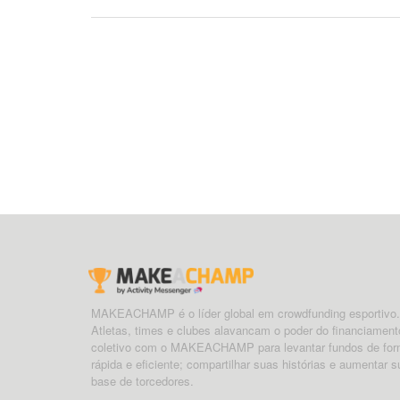
MAKEACHAMP é o líder global em crowdfunding esportivo.
Atletas, times e clubes alavancam o poder do financiament
coletivo com o MAKEACHAMP para levantar fundos de fo
rápida e eficiente; compartilhar suas histórias e aumentar s
base de torcedores.