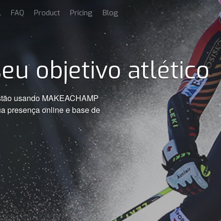
l
FAQ
Product
Pricing
Blog
seu objetivo atlético
s estão usando MAKEACHAMP
ua presença online e base de