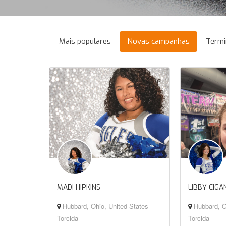
Mais populares
Novas campanhas
Termi
MADI HIPKINS
LIBBY CIGA
Hubbard, Ohio, United States
Hubbard, O
Torcida
Torcida