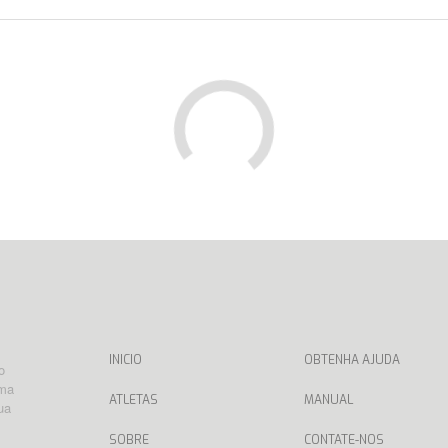
INICIO
OBTENHA AJUDA
o
rma
ATLETAS
MANUAL
ua
SOBRE
CONTATE-NOS