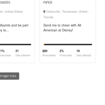
POWERS
PIPER
ii, United States
Clarksville, Tennessee, United States
Torcida
eyrick and be part
Send me to cheer with All
y to...
American at Disney!
21%
21
$80
2%
18
inanciado
Dias faltando
Arrecadado
Financiado
Dias faltando
arregar mais