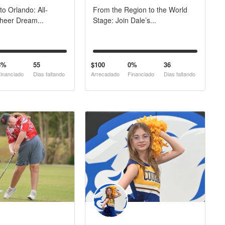
to Orlando: All-
From the Region to the World
heer Dream...
Stage: Join Dale’s...
8%
55
$100
0%
36
inanciado
Dias faltando
Arrecadado
Financiado
Dias faltando