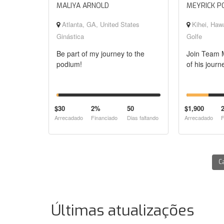
MALIYA ARNOLD
MEYRICK 
Atlanta, GA, United States
Kihei, Hawa
Ginástica
Golfe
Be part of my journey to the
Join Team M
podium!
of his journe
$30
2%
50
$1,900
Arrecadado
Financiado
Dias faltando
Arrecadado
F
C
Últimas atualizações