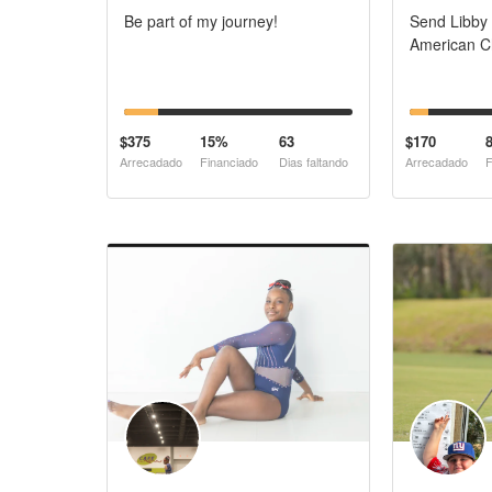
Be part of my journey!
Send Libby 
American C
$375
15%
63
$170
Arrecadado
Financiado
Dias faltando
Arrecadado
F