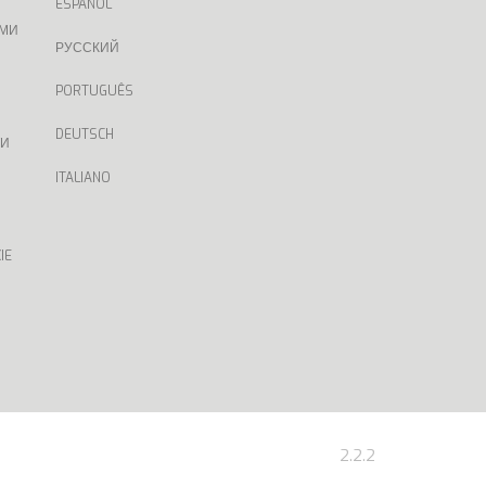
ESPAÑOL
АМИ
РУССКИЙ
PORTUGUÊS
DEUTSCH
ТИ
ITALIANO
IE
2.2.2