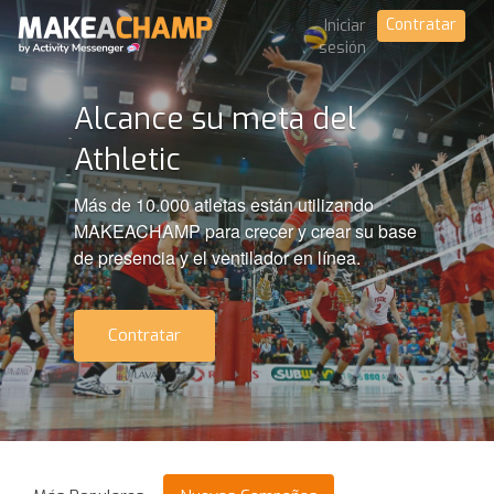
Contratar
Iniciar
sesión
Alcance su meta del
Athletic
Más de 10.000 atletas están utilizando
MAKEACHAMP para crecer y crear su base
de presencia y el ventilador en línea.
Contratar