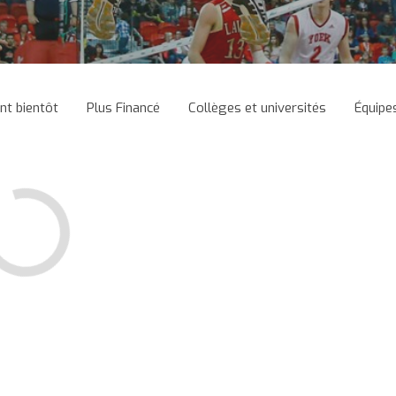
ant bientôt
Plus Financé
Collèges et universités
Équipe