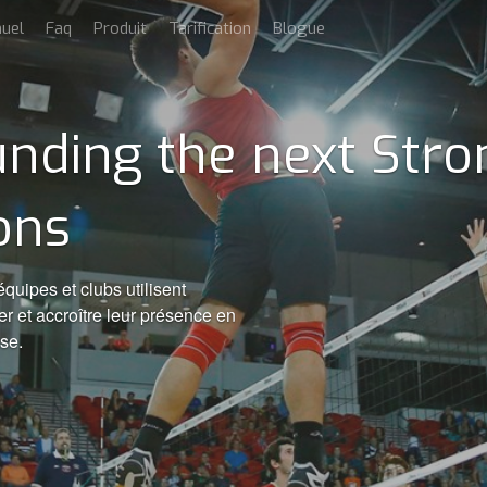
uel
Faq
Produit
Tarification
Blogue
nding the next Str
ons
quipes et clubs utilisent
t accroître leur présence en
ase.