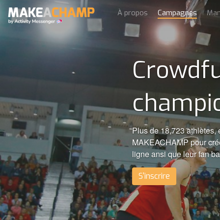
À propos
Campagnes
Man
Crowdfu
champi
Plus de 18,723 athlètes, é
MAKEACHAMP pour créer e
ligne ansi que leur fan b
S'inscrire