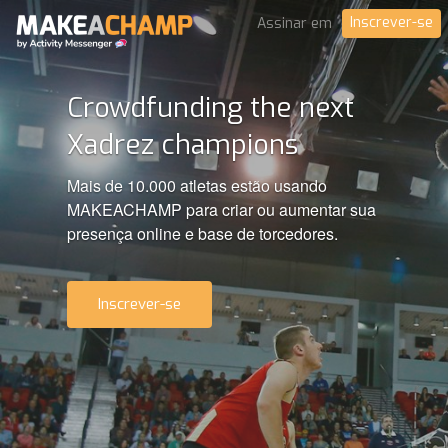
Inscrever-se
Assinar em
Crowdfunding the next
Xadrez champions
Mais de 10.000 atletas estão usando
MAKEACHAMP para criar ou aumentar sua
presença online e base de torcedores.
Inscrever-se