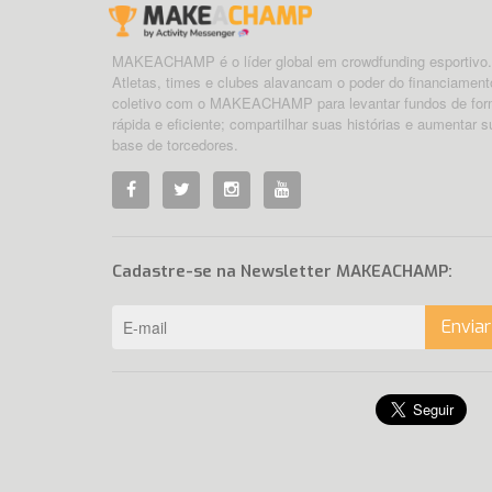
MAKEACHAMP é o líder global em crowdfunding esportivo.
Atletas, times e clubes alavancam o poder do financiament
coletivo com o MAKEACHAMP para levantar fundos de fo
rápida e eficiente; compartilhar suas histórias e aumentar s
base de torcedores.
Cadastre-se na Newsletter MAKEACHAMP:
Enviar