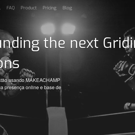
l
FAQ
Product
Pricing
Blog
nding the next Grid
ons
s estão usando MAKEACHAMP
ua presença online e base de