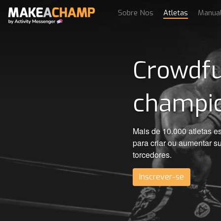
Sobre Nos
Atletas
Manua
Crowdfu
champi
Mais de 10.000 atleta
para criar ou aumentar s
torcedores.
Inscrever-se