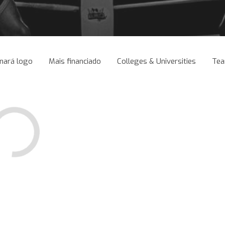
nará logo
Mais financiado
Colleges & Universities
Te