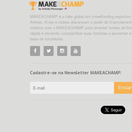
MAKEACHAMP é o líder global em crowdfunding esportivo.
Atletas, times e clubes alavancam o poder do financiament
coletivo com o MAKEACHAMP para levantar fundos de fo
rápida e eficiente; compartilhar suas histórias e aumentar s
base de torcedores.
Cadastre-se na Newsletter MAKEACHAMP:
Enviar