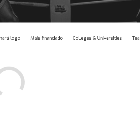
nará logo
Mais financiado
Colleges & Universities
Te