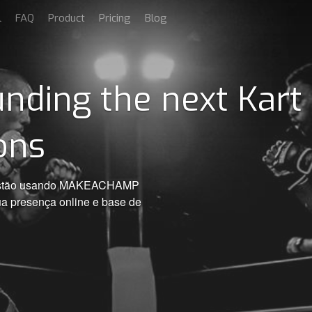
l
FAQ
Product
Pricing
Blog
nding the next Kart
ons
s estão usando MAKEACHAMP
ua presença online e base de