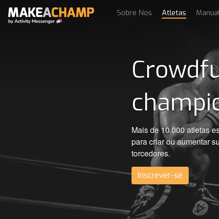
Sobre Nos
Atletas
Manua
Crowdfu
champi
Mais de 10.000 atleta
para criar ou aumentar s
torcedores.
Inscrever-se