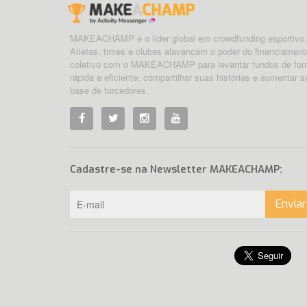
MAKEACHAMP é o líder global em crowdfunding esportivo.
Atletas, times e clubes alavancam o poder do financiament
coletivo com o MAKEACHAMP para levantar fundos de fo
rápida e eficiente; compartilhar suas histórias e aumentar s
base de torcedores.
Cadastre-se na Newsletter MAKEACHAMP:
Enviar