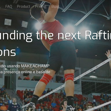
l
FAQ
Product
Pricing
Blog
nding the next Raft
ons
s estão usando MAKEACHAMP
ua presença online e base de