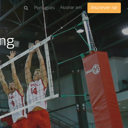
Assinar em
Inscrever-se
ing