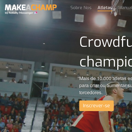
Sobre Nos
Atletas
Manua
Crowdfu
champi
Mais de 10.000 atleta
para criar ou aumentar s
torcedores.
Inscrever-se