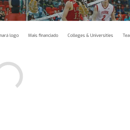
nará logo
Mais financiado
Colleges & Universities
Te