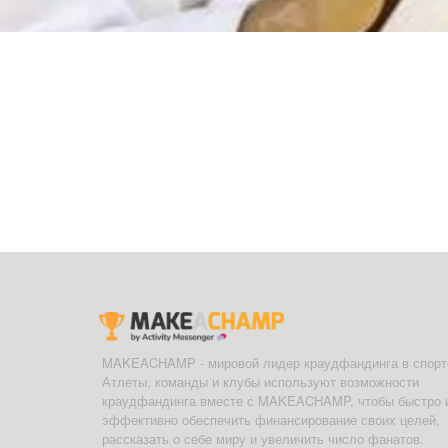
MAKEACHAMP - мировой лидер краудфандинга в спорт
Атлеты, команды и клубы используют возможности
краудфандинга вместе с MAKEACHAMP, чтобы быстро 
эффективно обеспечить финансирование своих целей,
рассказать о себе миру и увеличить число фанатов.