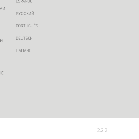
ESPAÑOL
АМИ
РУССКИЙ
PORTUGUÊS
DEUTSCH
ТИ
ITALIANO
IE
2.2.2