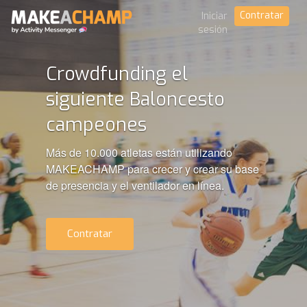
Contratar
Iniciar
sesión
Crowdfunding el
siguiente Baloncesto
campeones
Más de 10.000 atletas están utilizando
MAKEACHAMP para crecer y crear su base
de presencia y el ventilador en línea.
Contratar