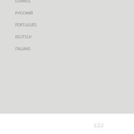
ESPAÑOL
РУССКИЙ
PORTUGUÊS
DEUTSCH
ITALIANO
2.2.2