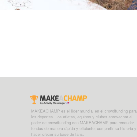
MAKEACHAMP es el líder mundial en el crowdfunding para
los deportes. Los atletas, equipos y clubes aprovechar el
poder de crowdfunding con MAKEACHAMP para recaudar
fondos de manera rápida y eficiente; compartir su historia y
hacer crecer su base de fans.