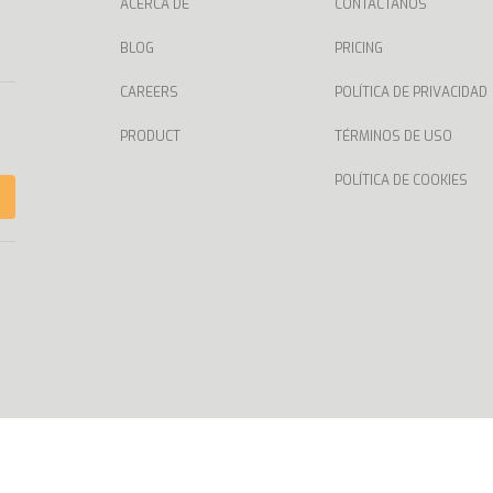
ACERCA DE
CONTÁCTANOS
BLOG
PRICING
CAREERS
POLÍTICA DE PRIVACIDAD
PRODUCT
TÉRMINOS DE USO
POLÍTICA DE COOKIES