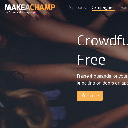
À propos
Campagnes
Man
Crowdfu
Free
Raise thousands for your 
knocking on doors or tap
S'inscrire