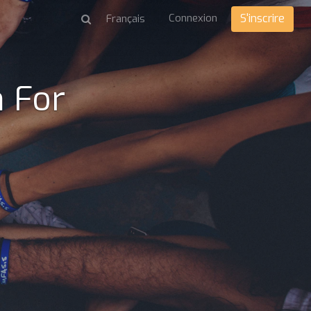
Connexion
S'inscrire
 For