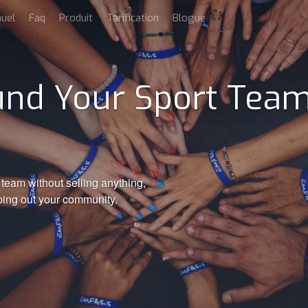
uel
Faq
Produit
Tarification
Blogue
nd Your Sport Team
team without selling anything,
ping out your community.