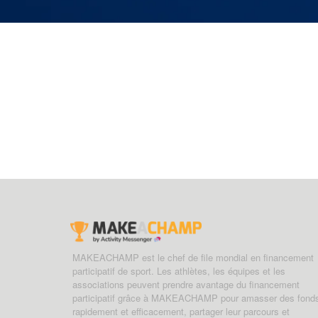
MAKEACHAMP est le chef de file mondial en financement
participatif de sport. Les athlètes, les équipes et les
associations peuvent prendre avantage du financement
participatif grâce à MAKEACHAMP pour amasser des fond
rapidement et efficacement, partager leur parcours et