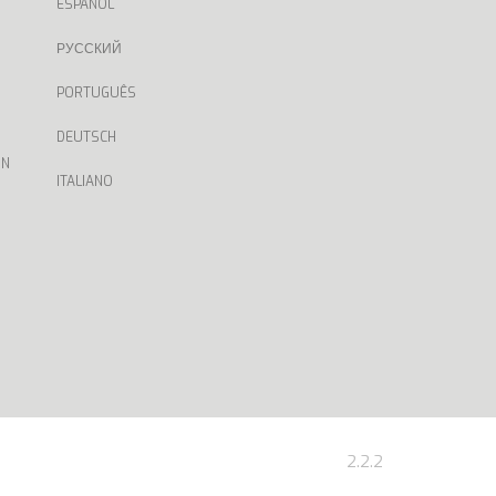
ESPAÑOL
РУССКИЙ
PORTUGUÊS
DEUTSCH
ON
ITALIANO
2.2.2