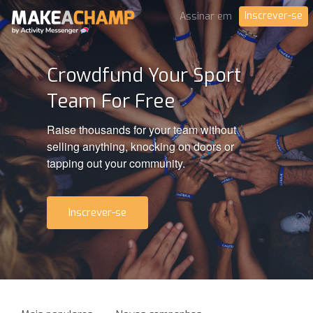
Inscrever-se
Assinar em
Crowdfund Your Sport
Team For Free
Raise thousands for your team without
selling anything, knocking on doors or
tapping out your community.
Inscrever-se