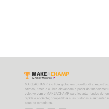
MAKEACHAMP é o líder global em crowdfunding esportivo.
Atletas, times e clubes alavancam o poder do financiament
coletivo com o MAKEACHAMP para levantar fundos de fo
rápida e eficiente; compartilhar suas histórias e aumentar s
base de torcedores.