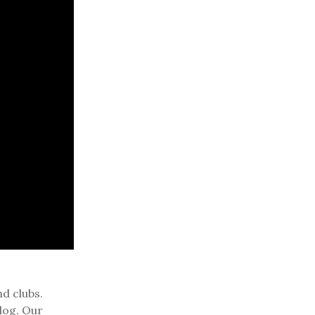
nd clubs.
log. Our