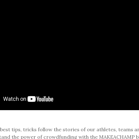
best tips, tricks follow the stories of our athletes, teams a
and the power of crowdfunding with the MAKEACHAMP b