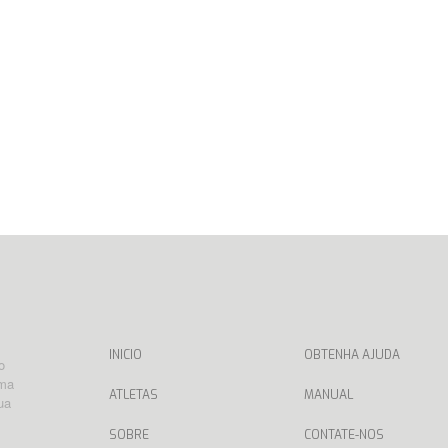
INICIO
OBTENHA AJUDA
o
rma
ATLETAS
MANUAL
ua
SOBRE
CONTATE-NOS