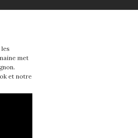
 les
emaine met
gnon.
ok et notre