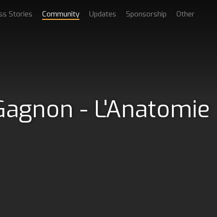
ss Stories
Community
Updates
Sponsorship
Other
-Gagnon - L'Anatomie