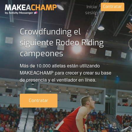
Contratar
Iniciar
sesión
Crowdfunding el
siguiente Rodeo Riding
campeones
Más de 10.000 atletas están utilizando
MAKEACHAMP para crecer y crear su base
de presencia y el ventilador en línea.
Contratar