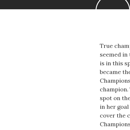
True champ
seemed in t
is in this 
became the
Championsh
champion. T
spot on th
in her goal
cover the c
Championsh