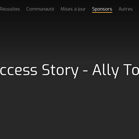
Réussites
Communauté
Mises à jour
Sponsors
Autres
ccess Story - Ally T