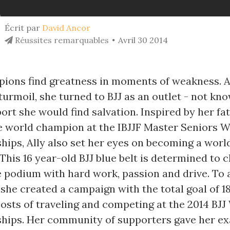
Écrit par
David Ancor
Réussites remarquables
Avril 30 2014
ions find greatness in moments of weakness. As 
urmoil, she turned to BJJ as an outlet - not kno
sport she would find salvation. Inspired by her f
 world champion at the IBJJF Master Seniors W
ips, Ally also set her eyes on becoming a worl
his 16 year-old BJJ blue belt is determined to c
e podium with hard work, passion and drive. To a
 she created a campaign with the total goal of 1
osts of traveling and competing at the 2014 BJJ
ips. Her community of supporters gave her ex