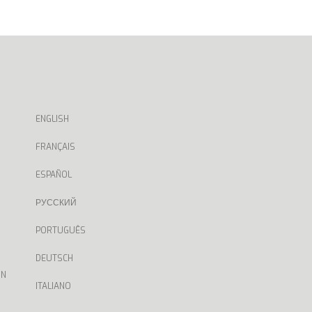
ENGLISH
FRANÇAIS
ESPAÑOL
РУССКИЙ
PORTUGUÊS
DEUTSCH
ON
ITALIANO