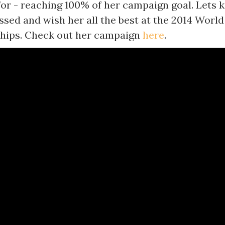
for - reaching 100% of her campaign goal. Lets 
ssed and wish her all the best at the 2014 World
hips. Check out her campaign
here
.