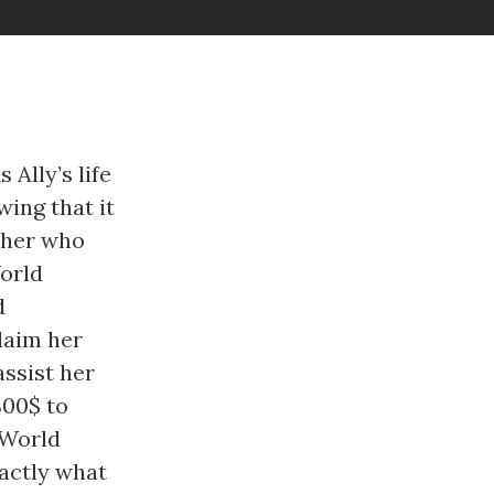
Ally’s life
wing that it
ather who
orld
d
laim her
ssist her
800$ to
 World
actly what