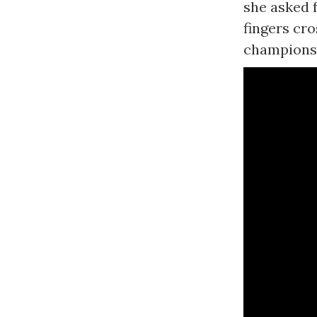
she asked 
fingers cro
champions