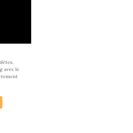
hlètes,
g avec le
ectement