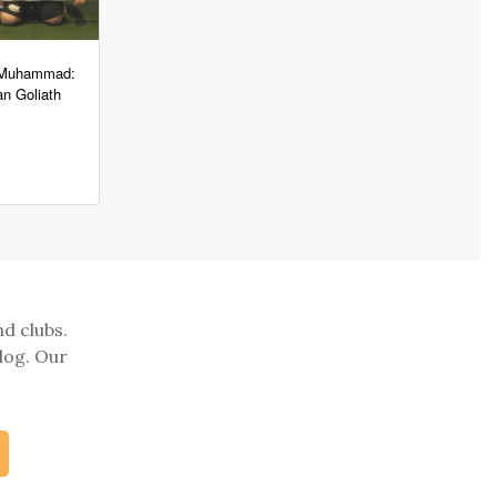
 Muhammad:
n Goliath
nd clubs.
log. Our