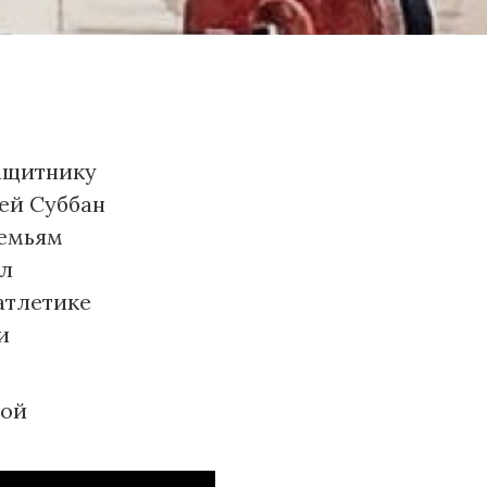
ащитнику
ей Суббан
семьям
ил
атлетике
и
ной