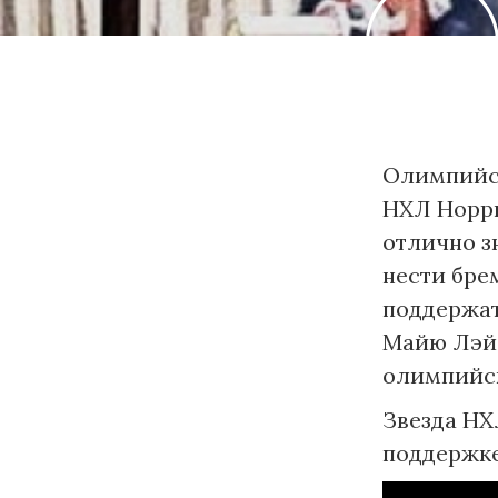
Олимпийск
НХЛ Норри
отлично з
нести бре
поддержат
Майю Лэйл
олимпийс
Звезда НХ
поддержке