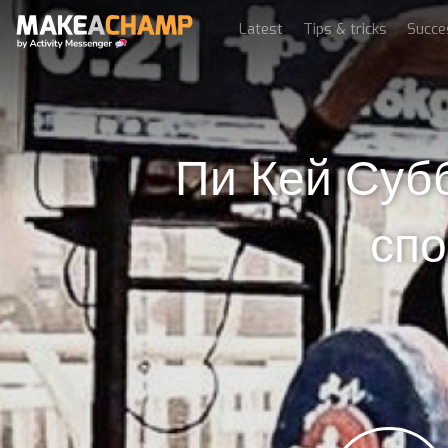
Latest
Tips & tricks
Succe
Пи Кей Суб
сп