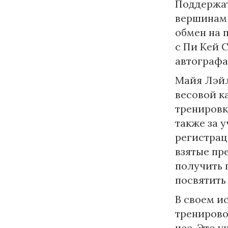
Поддержат
вершинам 
обмен на 
с Пи Кей 
автографа
Майя Лэйл
весовой ка
тренировк
также за 
регистрац
взятые пр
получить 
посвятить
В своем и
тренирово
нее. Это 