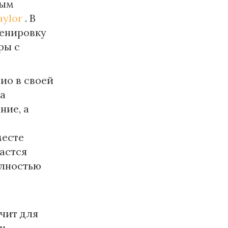
ным
ylor
. В
ренировку
ры с
ио в своей
за
ние, а
месте
астся
олностью
ачит для
нь