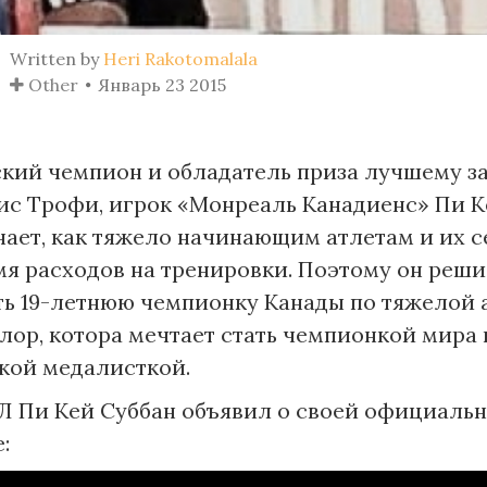
Written by
Heri Rakotomalala
Other
Январь 23 2015
ий чемпион и обладатель приза лучшему з
с Трофи, игрок «Монреаль Канадиенс» Пи К
нает, как тяжело начинающим атлетам и их 
мя расходов на тренировки. Поэтому он реш
ь 19-летнюю чемпионку Канады по тяжелой 
ор, котора мечтает стать чемпионкой мира 
кой медалисткой.
Л Пи Кей Суббан объявил о своей официаль
: