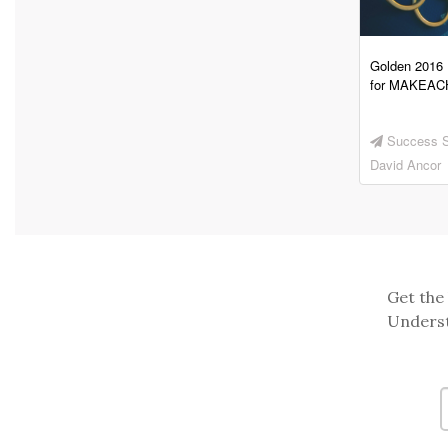
Golden 2016 
for MAKEA
Success S
David Ancor
Get the 
Underst