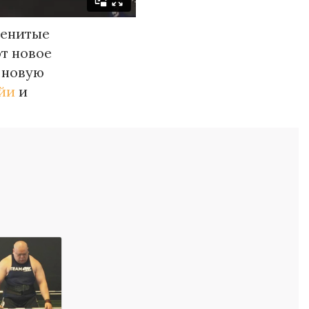
менитые
ют новое
 новую
йи
и