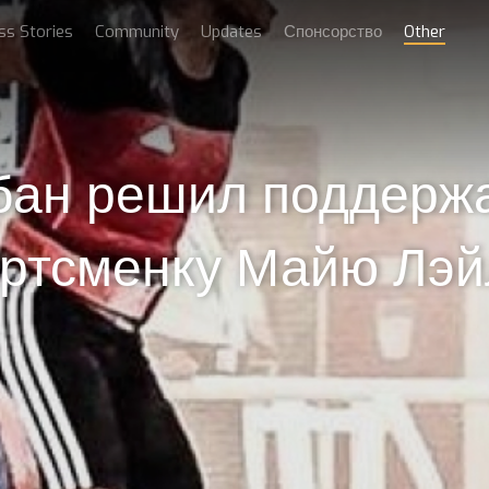
ss Stories
Community
Updates
Спонсорство
Other
бан решил поддерж
ортсменку Майю Лэй