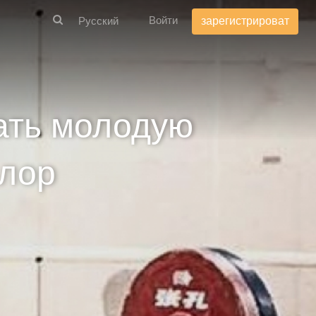
Войти
зарегистрироват
ать молодую
лор