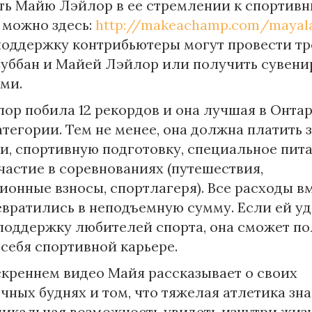
ь Майю Лэйлор в ее стремлении к спортив
можно здесь:
http://makeachamp.com/mayala
поддержку контрибьютеры могут провести т
Суббан и Майей Лэйлор или получить сувени
ми.
ор побила 12 рекордов и она лучшая в Онтар
тегории. Тем не менее, она должна платить 
и, спортивную подготовку, специальное пита
участие в соревнованиях (путешествия,
ионные взносы, спортлагеря). Все расходы в
евратились в неподъемную сумму. Если ей уд
поддержку любителей спорта, она сможет п
 себя спортивной карьере.
скреннем видео Майя рассказывает о своих
чных буднях и том, что тяжелая атлетика зн
уникальная возможность увидеть изнутри жиз