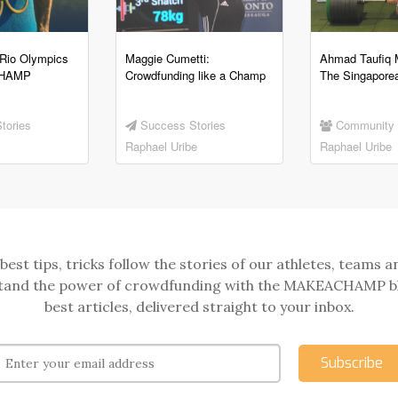
Rio Olympics
Maggie Cumetti:
Ahmad Taufiq
CHAMP
Crowdfunding like a Champ
The Singaporea
tories
Success Stories
Community
Raphael Uribe
Raphael Uribe
best tips, tricks follow the stories of our athletes, teams a
and the power of crowdfunding with the MAKEACHAMP b
best articles, delivered straight to your inbox.
Subscribe